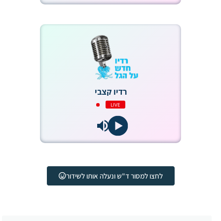
רדיו קצבי
LIVE
לחצו למסור ד"ש ונעלה אותו לשידור