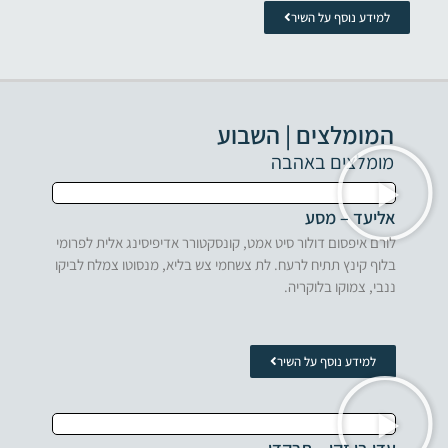
למידע נוסף על השיר
המומלצים | השבוע
מומלצים באהבה
אליעד – מסע
לורם איפסום דולור סיט אמט, קונסקטורר אדיפיסינג אלית לפרומי
בלוף קינץ תתיח לרעח. לת צשחמי צש בליא, מנסוטו צמלח לביקו
ננבי, צמוקו בלוקריה.
למידע נוסף על השיר