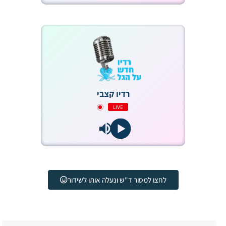
רדיו קצבי
LIVE
לחצו למסור ד"ש ונעלה אותו לשידור